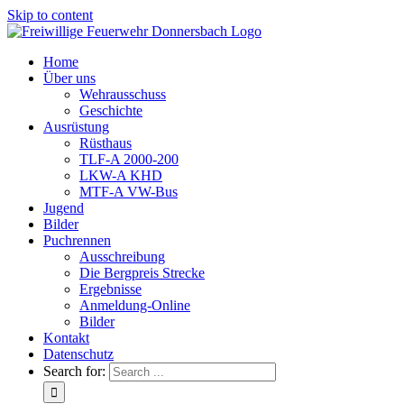
Skip to content
Home
Über uns
Wehrausschuss
Geschichte
Ausrüstung
Rüsthaus
TLF-A 2000-200
LKW-A KHD
MTF-A VW-Bus
Jugend
Bilder
Puchrennen
Ausschreibung
Die Bergpreis Strecke
Ergebnisse
Anmeldung-Online
Bilder
Kontakt
Datenschutz
Search for: