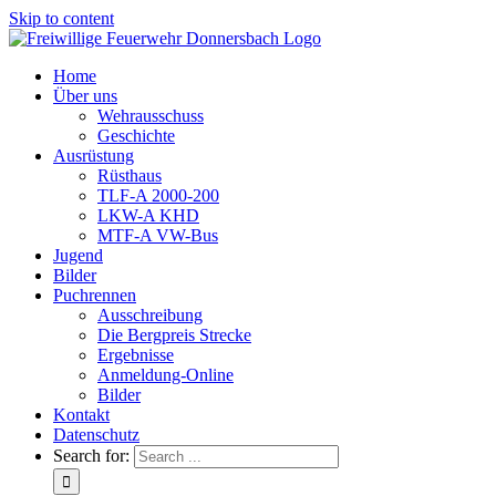
Skip to content
Home
Über uns
Wehrausschuss
Geschichte
Ausrüstung
Rüsthaus
TLF-A 2000-200
LKW-A KHD
MTF-A VW-Bus
Jugend
Bilder
Puchrennen
Ausschreibung
Die Bergpreis Strecke
Ergebnisse
Anmeldung-Online
Bilder
Kontakt
Datenschutz
Search for: