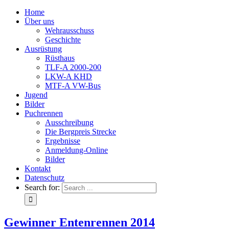
Home
Über uns
Wehrausschuss
Geschichte
Ausrüstung
Rüsthaus
TLF-A 2000-200
LKW-A KHD
MTF-A VW-Bus
Jugend
Bilder
Puchrennen
Ausschreibung
Die Bergpreis Strecke
Ergebnisse
Anmeldung-Online
Bilder
Kontakt
Datenschutz
Search for:
Gewinner Entenrennen 2014