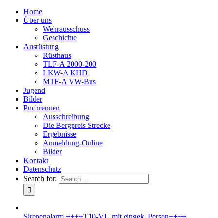
Home
Über uns
Wehrausschuss
Geschichte
Ausrüstung
Rüsthaus
TLF-A 2000-200
LKW-A KHD
MTF-A VW-Bus
Jugend
Bilder
Puchrennen
Ausschreibung
Die Bergpreis Strecke
Ergebnisse
Anmeldung-Online
Bilder
Kontakt
Datenschutz
Search for:
Sirenenalarm ++++T10-VU mit eingekl.Person++++