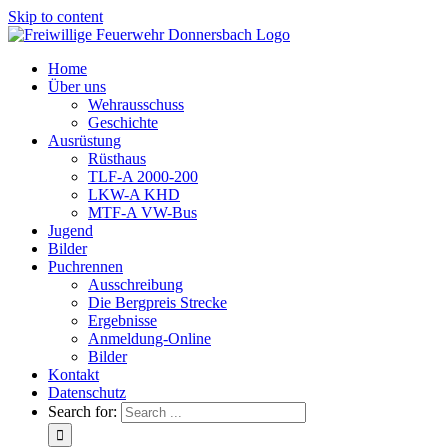
Skip to content
Home
Über uns
Wehrausschuss
Geschichte
Ausrüstung
Rüsthaus
TLF-A 2000-200
LKW-A KHD
MTF-A VW-Bus
Jugend
Bilder
Puchrennen
Ausschreibung
Die Bergpreis Strecke
Ergebnisse
Anmeldung-Online
Bilder
Kontakt
Datenschutz
Search for: