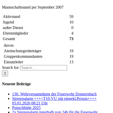
Mannschaftsstand per September 2007
Aktivstand
59
Jugend
10
außer Dienst
0
Ehrenmitglieder
4
Gesamt
73
davon
Atemschutzgeräteträger
19
Gruppenkommandanten
19
Einsatzleiter
13
Search for:
Neueste Beiträge
130. Wehrversammlung der Feuerwehr Donnersbach
Sirenenalarm ++++T10-VU mit eingekl.Person++++
05.01.2026 08:21 Uhr
Punschhütte 2025
2x Sirenenalarm innerhalb von 24h für die Feuerwehr