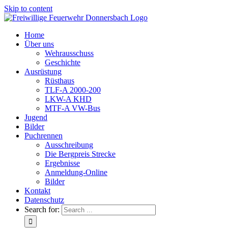
Skip to content
Home
Über uns
Wehrausschuss
Geschichte
Ausrüstung
Rüsthaus
TLF-A 2000-200
LKW-A KHD
MTF-A VW-Bus
Jugend
Bilder
Puchrennen
Ausschreibung
Die Bergpreis Strecke
Ergebnisse
Anmeldung-Online
Bilder
Kontakt
Datenschutz
Search for: