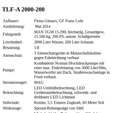
TLF-A 2000-200
Aufbauer:
Firma Gimaex, GF Franz Lohr
Auslieferung:
Mai 2014
MAN TGM 15.290, höchstzlg. Gesamtgew.
Fahrgestell:
15.500 kg, 290 PS, autom. Schaltgetriebe
Löschmittel:
2000 Liter Wasser, 200 Liter Schaum
Besatzung:
1:8
3 Atemschutzgeräte in Mannschaftskabine
Atemschutz:
gegen Fahrtrichtung verbaut
Kombinierte Normal-/Hochdruckpumpe mit
einer max. Föderleistung von 3000 Liter/Min,
Pumpe:
Wasserwerfer am Dach, Straßenwaschanlage in
Front verbaut.
Stromerzeuger:
MAG
LED Umfeldbeleuchtung, LED
Beleuchtung:
Geräteraumbeleuchtung, schwenk- und
drehbarer LED Lichtmast
Seilwinde:
Rotzler, 5,5 Tonnen Zugkraft, 60 Meter Seil
Werkzeuge:
Spezial-Rettungssäge von Sthil