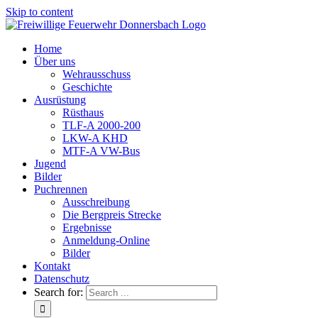
Skip to content
Home
Über uns
Wehrausschuss
Geschichte
Ausrüstung
Rüsthaus
TLF-A 2000-200
LKW-A KHD
MTF-A VW-Bus
Jugend
Bilder
Puchrennen
Ausschreibung
Die Bergpreis Strecke
Ergebnisse
Anmeldung-Online
Bilder
Kontakt
Datenschutz
Search for: