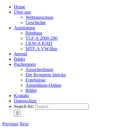
Home
Über uns
Wehrausschuss
Geschichte
Ausrüstung
Rüsthaus
TLF-A 2000-200
LKW-A KHD
MTF-A VW-Bus
Jugend
Bilder
Puchrennen
Ausschreibung
Die Bergpreis Strecke
Ergebnisse
Anmeldung-Online
Bilder
Kontakt
Datenschutz
Search for:
Previous
Next