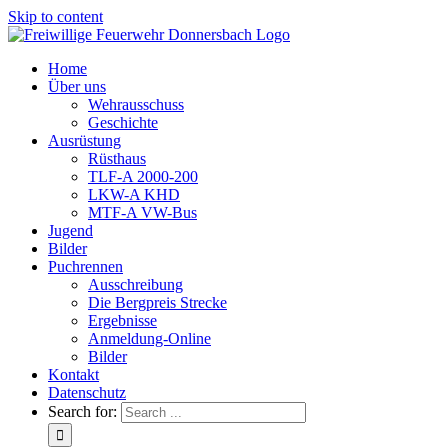
Skip to content
Home
Über uns
Wehrausschuss
Geschichte
Ausrüstung
Rüsthaus
TLF-A 2000-200
LKW-A KHD
MTF-A VW-Bus
Jugend
Bilder
Puchrennen
Ausschreibung
Die Bergpreis Strecke
Ergebnisse
Anmeldung-Online
Bilder
Kontakt
Datenschutz
Search for: