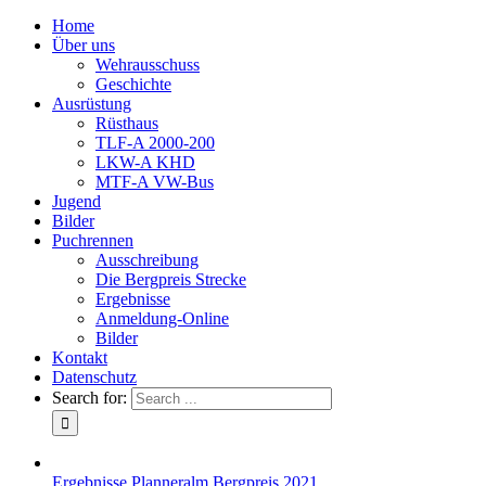
Home
Über uns
Wehrausschuss
Geschichte
Ausrüstung
Rüsthaus
TLF-A 2000-200
LKW-A KHD
MTF-A VW-Bus
Jugend
Bilder
Puchrennen
Ausschreibung
Die Bergpreis Strecke
Ergebnisse
Anmeldung-Online
Bilder
Kontakt
Datenschutz
Search for:
Ergebnisse Planneralm Bergpreis 2021