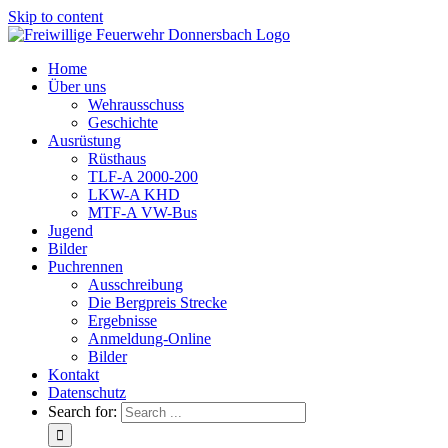
Skip to content
Home
Über uns
Wehrausschuss
Geschichte
Ausrüstung
Rüsthaus
TLF-A 2000-200
LKW-A KHD
MTF-A VW-Bus
Jugend
Bilder
Puchrennen
Ausschreibung
Die Bergpreis Strecke
Ergebnisse
Anmeldung-Online
Bilder
Kontakt
Datenschutz
Search for: