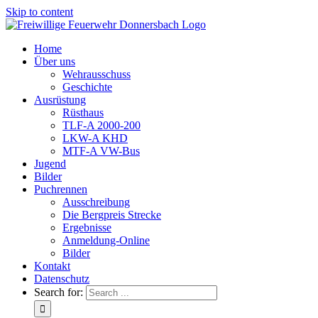
Skip to content
Home
Über uns
Wehrausschuss
Geschichte
Ausrüstung
Rüsthaus
TLF-A 2000-200
LKW-A KHD
MTF-A VW-Bus
Jugend
Bilder
Puchrennen
Ausschreibung
Die Bergpreis Strecke
Ergebnisse
Anmeldung-Online
Bilder
Kontakt
Datenschutz
Search for: