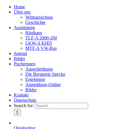
Home
Über uns
Wehrausschuss
Geschichte
Ausrüstung
Rüsthaus
TLF-A 2000-200
LKW-A KHD
MTF-A VW-Bus
Jugend
Bilder
Puchrennen
Ausschreibung
Die Bergpreis Strecke
Ergebnisse
Anmeldung-Online
Bilder
Kontakt
Datenschutz
Search for:
Oktoberfest