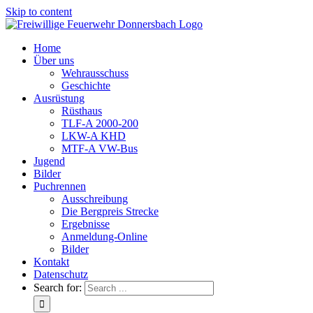
Skip to content
Home
Über uns
Wehrausschuss
Geschichte
Ausrüstung
Rüsthaus
TLF-A 2000-200
LKW-A KHD
MTF-A VW-Bus
Jugend
Bilder
Puchrennen
Ausschreibung
Die Bergpreis Strecke
Ergebnisse
Anmeldung-Online
Bilder
Kontakt
Datenschutz
Search for: