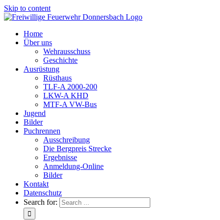
Skip to content
Home
Über uns
Wehrausschuss
Geschichte
Ausrüstung
Rüsthaus
TLF-A 2000-200
LKW-A KHD
MTF-A VW-Bus
Jugend
Bilder
Puchrennen
Ausschreibung
Die Bergpreis Strecke
Ergebnisse
Anmeldung-Online
Bilder
Kontakt
Datenschutz
Search for: