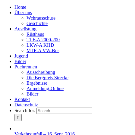
Home
Über uns
Wehrausschuss
Geschichte
Ausrüstung
Rüsthaus
TLF-A 2000-200
LKW-A KHD
MTF-A VW-Bus
Jugend
Bilder
Puchrennen
Ausschreibung
Die Bergpreis Strecke
Ergebnisse
Anmeldung-Online
Bilder
Kontakt
Datenschutz
Search for:
Verkehrsunfall – 16. Sept. 2016