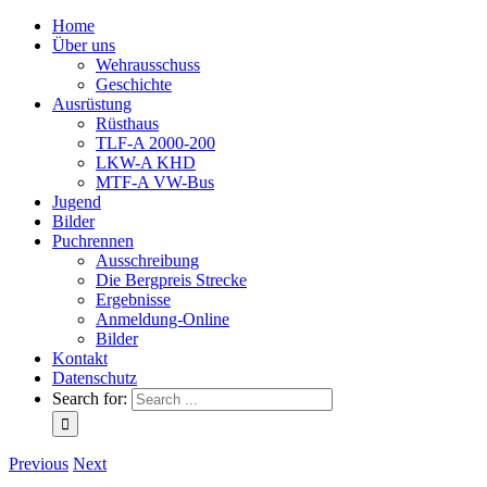
Home
Über uns
Wehrausschuss
Geschichte
Ausrüstung
Rüsthaus
TLF-A 2000-200
LKW-A KHD
MTF-A VW-Bus
Jugend
Bilder
Puchrennen
Ausschreibung
Die Bergpreis Strecke
Ergebnisse
Anmeldung-Online
Bilder
Kontakt
Datenschutz
Search for:
Previous
Next