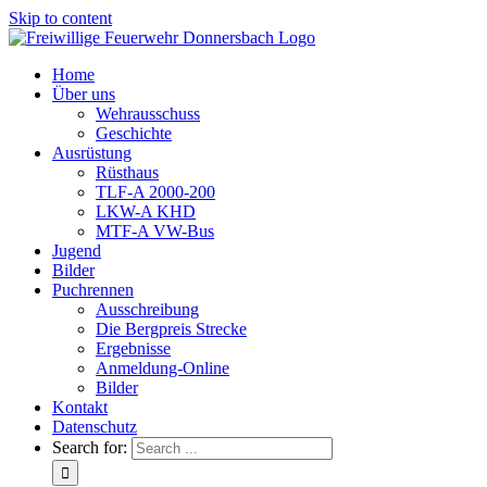
Skip to content
Home
Über uns
Wehrausschuss
Geschichte
Ausrüstung
Rüsthaus
TLF-A 2000-200
LKW-A KHD
MTF-A VW-Bus
Jugend
Bilder
Puchrennen
Ausschreibung
Die Bergpreis Strecke
Ergebnisse
Anmeldung-Online
Bilder
Kontakt
Datenschutz
Search for: