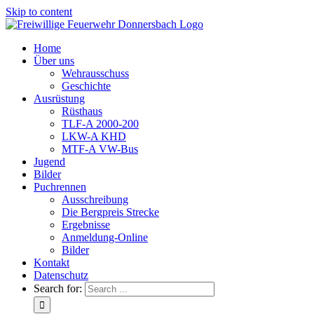
Skip to content
Home
Über uns
Wehrausschuss
Geschichte
Ausrüstung
Rüsthaus
TLF-A 2000-200
LKW-A KHD
MTF-A VW-Bus
Jugend
Bilder
Puchrennen
Ausschreibung
Die Bergpreis Strecke
Ergebnisse
Anmeldung-Online
Bilder
Kontakt
Datenschutz
Search for: