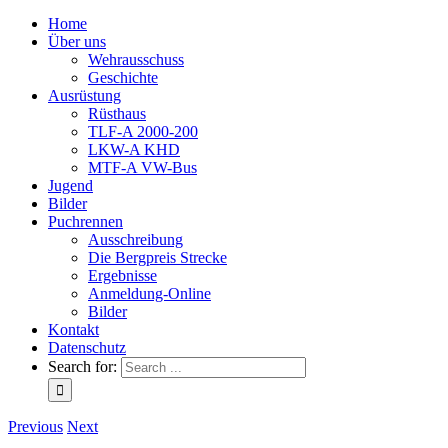
Home
Über uns
Wehrausschuss
Geschichte
Ausrüstung
Rüsthaus
TLF-A 2000-200
LKW-A KHD
MTF-A VW-Bus
Jugend
Bilder
Puchrennen
Ausschreibung
Die Bergpreis Strecke
Ergebnisse
Anmeldung-Online
Bilder
Kontakt
Datenschutz
Search for:
Previous
Next