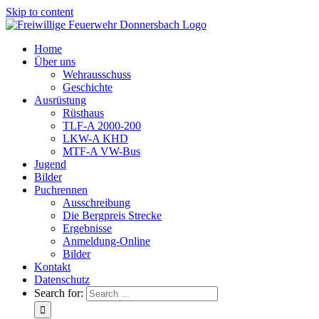
Skip to content
Home
Über uns
Wehrausschuss
Geschichte
Ausrüstung
Rüsthaus
TLF-A 2000-200
LKW-A KHD
MTF-A VW-Bus
Jugend
Bilder
Puchrennen
Ausschreibung
Die Bergpreis Strecke
Ergebnisse
Anmeldung-Online
Bilder
Kontakt
Datenschutz
Search for: