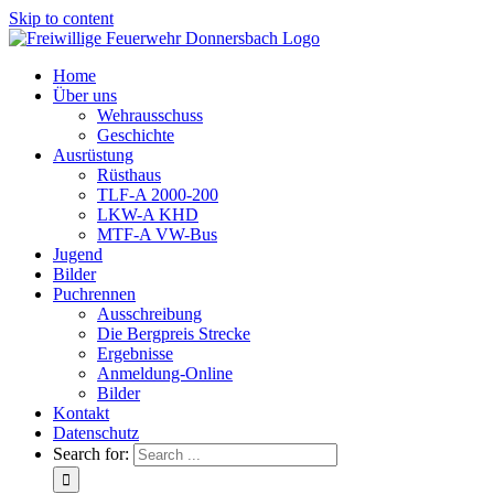
Skip to content
Home
Über uns
Wehrausschuss
Geschichte
Ausrüstung
Rüsthaus
TLF-A 2000-200
LKW-A KHD
MTF-A VW-Bus
Jugend
Bilder
Puchrennen
Ausschreibung
Die Bergpreis Strecke
Ergebnisse
Anmeldung-Online
Bilder
Kontakt
Datenschutz
Search for: