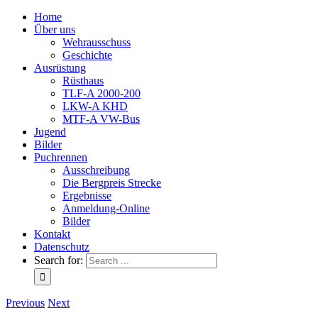
Home
Über uns
Wehrausschuss
Geschichte
Ausrüstung
Rüsthaus
TLF-A 2000-200
LKW-A KHD
MTF-A VW-Bus
Jugend
Bilder
Puchrennen
Ausschreibung
Die Bergpreis Strecke
Ergebnisse
Anmeldung-Online
Bilder
Kontakt
Datenschutz
Search for:
Previous
Next