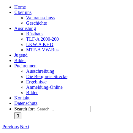
Home
Über uns
Wehrausschuss
Geschichte
Ausrüstung
Rüsthaus
TLF-A 2000-200
LKW-A KHD
MTF-A VW-Bus
Jugend
Bilder
Puchrennen
Ausschreibung
Die Bergpreis Strecke
Ergebnisse
Anmeldung-Online
Bilder
Kontakt
Datenschutz
Search for:
Previous
Next