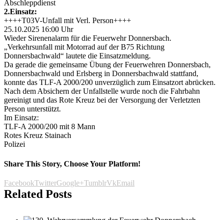
Abschleppdienst
2.Einsatz:
++++T03V-Unfall mit Verl. Person++++
25.10.2025 16:00 Uhr
Wieder Sirenenalarm für die Feuerwehr Donnersbach.
„Verkehrsunfall mit Motorrad auf der B75 Richtung
Donnersbachwald“ lautete die Einsatzmeldung.
Da gerade die gemeinsame Übung der Feuerwehren Donnersbach,
Donnersbachwald und Erlsberg in Donnersbachwald stattfand,
konnte das TLF-A 2000/200 unverzüglich zum Einsatzort abrücken.
Nach dem Absichern der Unfallstelle wurde noch die Fahrbahn
gereinigt und das Rote Kreuz bei der Versorgung der Verletzten
Person unterstützt.
Im Einsatz:
TLF-A 2000/200 mit 8 Mann
Rotes Kreuz Stainach
Polizei
Share This Story, Choose Your Platform!
Facebook
Twitter
Google+
Tumblr
Vk
Email
Related Posts