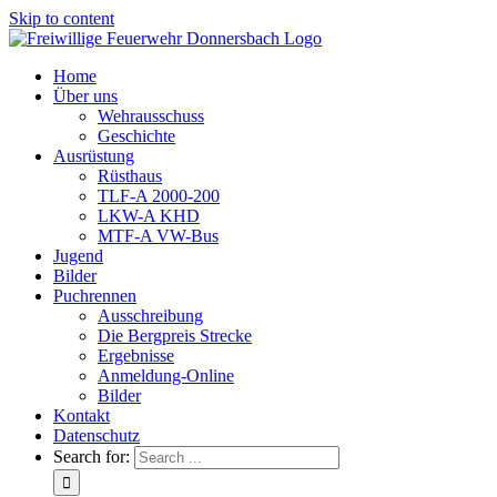
Skip to content
Home
Über uns
Wehrausschuss
Geschichte
Ausrüstung
Rüsthaus
TLF-A 2000-200
LKW-A KHD
MTF-A VW-Bus
Jugend
Bilder
Puchrennen
Ausschreibung
Die Bergpreis Strecke
Ergebnisse
Anmeldung-Online
Bilder
Kontakt
Datenschutz
Search for: