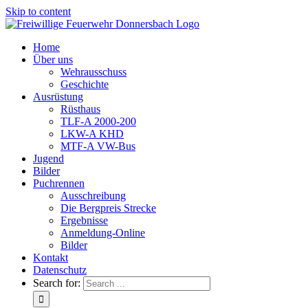
Skip to content
Home
Über uns
Wehrausschuss
Geschichte
Ausrüstung
Rüsthaus
TLF-A 2000-200
LKW-A KHD
MTF-A VW-Bus
Jugend
Bilder
Puchrennen
Ausschreibung
Die Bergpreis Strecke
Ergebnisse
Anmeldung-Online
Bilder
Kontakt
Datenschutz
Search for: