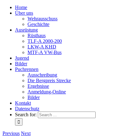
Home
Über uns
Wehrausschuss
Geschichte
Ausrüstung
Rüsthaus
TLF-A 2000-200
LKW-A KHD
MTF-A VW-Bus
Jugend
Bilder
Puchrennen
Ausschreibung
Die Bergpreis Strecke
Ergebnisse
Anmeldung-Online
Bilder
Kontakt
Datenschutz
Search for:
Previous
Next