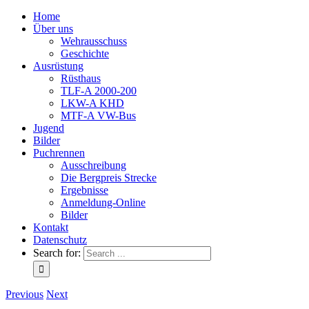
Home
Über uns
Wehrausschuss
Geschichte
Ausrüstung
Rüsthaus
TLF-A 2000-200
LKW-A KHD
MTF-A VW-Bus
Jugend
Bilder
Puchrennen
Ausschreibung
Die Bergpreis Strecke
Ergebnisse
Anmeldung-Online
Bilder
Kontakt
Datenschutz
Search for:
Previous
Next