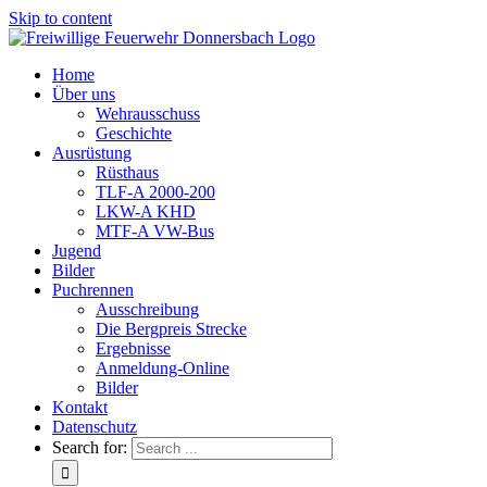
Skip to content
Home
Über uns
Wehrausschuss
Geschichte
Ausrüstung
Rüsthaus
TLF-A 2000-200
LKW-A KHD
MTF-A VW-Bus
Jugend
Bilder
Puchrennen
Ausschreibung
Die Bergpreis Strecke
Ergebnisse
Anmeldung-Online
Bilder
Kontakt
Datenschutz
Search for: