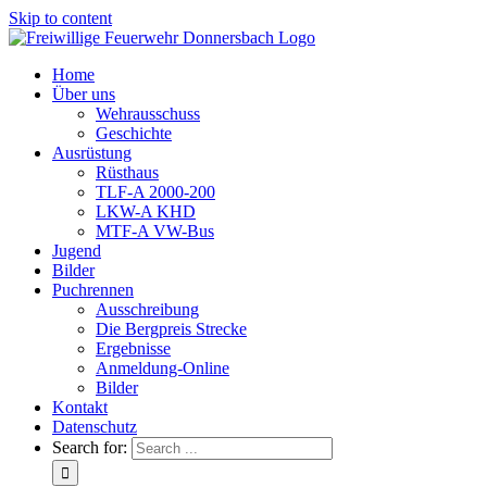
Skip to content
Home
Über uns
Wehrausschuss
Geschichte
Ausrüstung
Rüsthaus
TLF-A 2000-200
LKW-A KHD
MTF-A VW-Bus
Jugend
Bilder
Puchrennen
Ausschreibung
Die Bergpreis Strecke
Ergebnisse
Anmeldung-Online
Bilder
Kontakt
Datenschutz
Search for: