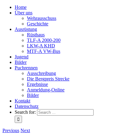
Home
Über uns
Wehrausschuss
Geschichte
Ausrüstung
Rüsthaus
TLF-A 2000-200
LKW-A KHD
MTF-A VW-Bus
Jugend
Bilder
Puchrennen
Ausschreibung
Die Bergpreis Strecke
Ergebnisse
Anmeldung-Online
Bilder
Kontakt
Datenschutz
Search for:
Previous
Next