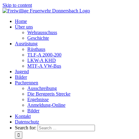
Skip to content
Home
Über uns
Wehrausschuss
Geschichte
Ausrüstung
Rüsthaus
TLF-A 2000-200
LKW-A KHD
MTF-A VW-Bus
Jugend
Bilder
Puchrennen
Ausschreibung
Die Bergpreis Strecke
Ergebnisse
Anmeldung-Online
Bilder
Kontakt
Datenschutz
Search for: