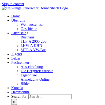
Skip to content
Home
Über uns
Wehrausschuss
Geschichte
Ausrüstung
Rüsthaus
TLF-A 2000-200
LKW-A KHD
MTF-A VW-Bus
Jugend
Bilder
Puchrennen
Ausschreibung
Die Bergpreis Strecke
Ergebnisse
Anmeldung-Online
Bilder
Kontakt
Datenschutz
Search for: