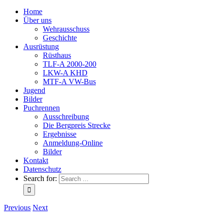
Home
Über uns
Wehrausschuss
Geschichte
Ausrüstung
Rüsthaus
TLF-A 2000-200
LKW-A KHD
MTF-A VW-Bus
Jugend
Bilder
Puchrennen
Ausschreibung
Die Bergpreis Strecke
Ergebnisse
Anmeldung-Online
Bilder
Kontakt
Datenschutz
Search for:
Previous
Next