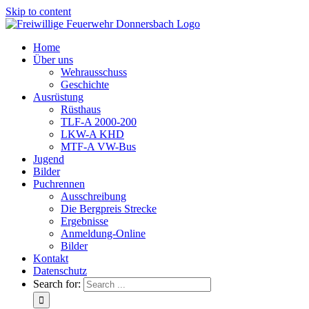
Skip to content
Home
Über uns
Wehrausschuss
Geschichte
Ausrüstung
Rüsthaus
TLF-A 2000-200
LKW-A KHD
MTF-A VW-Bus
Jugend
Bilder
Puchrennen
Ausschreibung
Die Bergpreis Strecke
Ergebnisse
Anmeldung-Online
Bilder
Kontakt
Datenschutz
Search for: