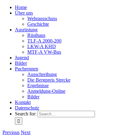
Home
Über uns
Wehrausschuss
Geschichte
Ausrüstung
Rüsthaus
TLF-A 2000-200
LKW-A KHD
MTF-A VW-Bus
Jugend
Bilder
Puchrennen
Ausschreibung
Die Bergpreis Strecke
Ergebnisse
Anmeldung-Online
Bilder
Kontakt
Datenschutz
Search for:
Previous
Next