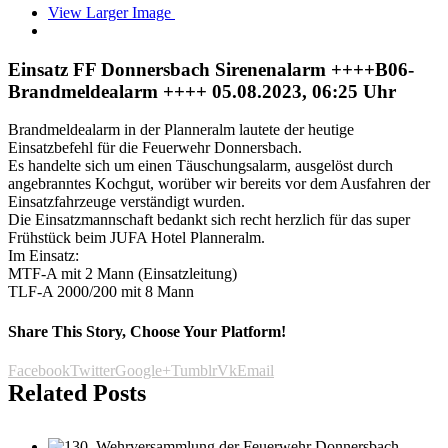
View Larger Image
Einsatz FF Donnersbach Sirenenalarm ++++B06-
Brandmeldealarm ++++ 05.08.2023, 06:25 Uhr
Brandmeldealarm in der Planneralm lautete der heutige
Einsatzbefehl für die Feuerwehr Donnersbach.
Es handelte sich um einen Täuschungsalarm, ausgelöst durch
angebranntes Kochgut, worüber wir bereits vor dem Ausfahren der
Einsatzfahrzeuge verständigt wurden.
Die Einsatzmannschaft bedankt sich recht herzlich für das super
Frühstück beim
JUFA Hotel Planneralm
.
Im Einsatz:
MTF-A mit 2 Mann (Einsatzleitung)
TLF-A 2000/200 mit 8 Mann
Share This Story, Choose Your Platform!
Facebook
Twitter
Google+
Tumblr
Vk
Email
Related Posts