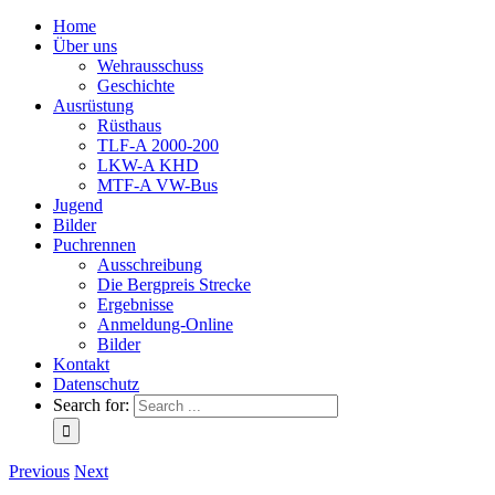
Home
Über uns
Wehrausschuss
Geschichte
Ausrüstung
Rüsthaus
TLF-A 2000-200
LKW-A KHD
MTF-A VW-Bus
Jugend
Bilder
Puchrennen
Ausschreibung
Die Bergpreis Strecke
Ergebnisse
Anmeldung-Online
Bilder
Kontakt
Datenschutz
Search for:
Previous
Next