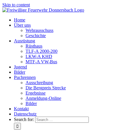
Skip to content
Home
Über uns
Wehrausschuss
Geschichte
Ausrüstung
Rüsthaus
TLF-A 2000-200
LKW-A KHD
MTF-A VW-Bus
Jugend
Bilder
Puchrennen
Ausschreibung
Die Bergpreis Strecke
Ergebnisse
Anmeldung-Online
Bilder
Kontakt
Datenschutz
Search for: