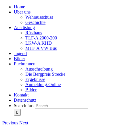
Home
Über uns
Wehrausschuss
Geschichte
Ausrüstung
Rüsthaus
TLF-A 2000-200
LKW-A KHD
MTF-A VW-Bus
Jugend
Bilder
Puchrennen
Ausschreibung
Die Bergpreis Strecke
Ergebnisse
Anmeldung-Online
Bilder
Kontakt
Datenschutz
Search for:
Previous
Next