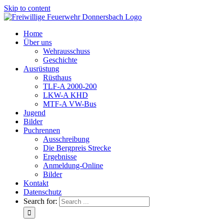
Skip to content
Home
Über uns
Wehrausschuss
Geschichte
Ausrüstung
Rüsthaus
TLF-A 2000-200
LKW-A KHD
MTF-A VW-Bus
Jugend
Bilder
Puchrennen
Ausschreibung
Die Bergpreis Strecke
Ergebnisse
Anmeldung-Online
Bilder
Kontakt
Datenschutz
Search for: